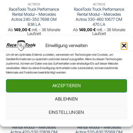
ACTROS
ACTROS
RaceTools Truck Performance
RaceTools Truck Performance
Rental Modul – Mercedes
Rental Modul – Mercedes
Actros 240-350 7698 OM
Actros 330-460 10677 OM
936 LA
470 LA
Ab
149,00
€
mtl. - 36 Monate
Ab
149,00
€
mtl. - 36 Monate
Laufzeit
Laufzeit
mtl. Abonnement
mtl. Abonnement
Einwilligung verwalten
Um dir ein optimales Erlebnis zu bieten, verwenden wir Technologien wie Cookies, um
Geräteinformationen zu speichern und/oder darauf zuzugreifen. Wenn du diesen Technologien
zustimmst, können wir Daten wie das Surfverhalten oder eindeutige IDs auf dieser Website
verarbeiten. Wenn du deine Einwilligung nicht erteilst oder zurückziehst, können bestimmte
Merkmale und Funktionen beeinträchtigt werden.
AKZEPTIEREN
ABLEHNEN
EINSTELLUNGEN
ACTROS
ACTROS
RaceTools Truck Performance
RaceTools Truck Performance
Rental Modul – Mercedes
Rental Modul – Mercedes
Actros 420-530 12809 OM
Actros 520-630 15569 OM