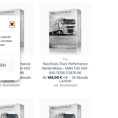
n und/oder
 auf dieser
ionen
TGS
TGS
s Truck Performance
RaceTools Truck Performance
GEN
odul – MAN TGS 430-
Rental Modul – MAN TGS 540-
12419 D2676 R6
640 15256 D3876 R6
00
€
mtl. - 36 Monate
Ab
149,00
€
mtl. - 36 Monate
Laufzeit
Laufzeit
l. Abonnement
mtl. Abonnement