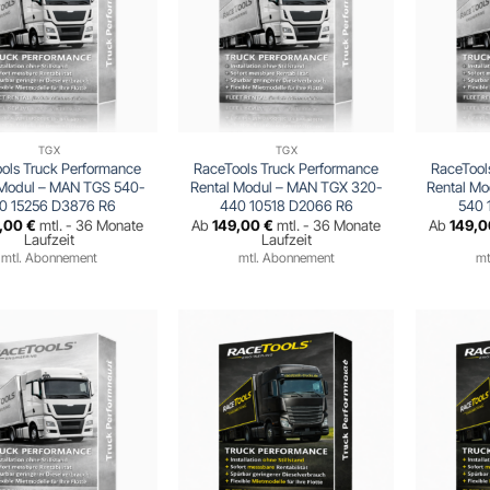
TGX
TGX
ols Truck Performance
RaceTools Truck Performance
RaceTool
 Modul – MAN TGS 540-
Rental Modul – MAN TGX 320-
Rental M
0 15256 D3876 R6
440 10518 D2066 R6
540 
9,00
€
mtl. - 36 Monate
Ab
149,00
€
mtl. - 36 Monate
Ab
149,
Laufzeit
Laufzeit
mtl. Abonnement
mtl. Abonnement
mt