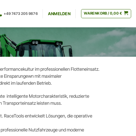
WARENKORB /
0,00
€
+49 7473 205 9876
ANMELDEN
Performancekultur im professionellen Flotteneinsatz.
erte Einsparungewn mit maximaler
direkt im laufenden Betrieb.
 intelligente Motorcharakteristik, reduzierte
n Transporteinsatz leisten muss.
t. RaceTools entwickelt Lösungen, die operative
r professionelle Nutzfahrzeuge und moderne