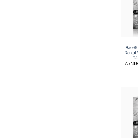
RaceTo
Rental
64
Ab
14