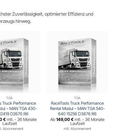
ter Zuverlässigkeit, optimierter Effizienz und
hrzeugs hinweg.
TGA
TGA
s Truck Performance
RaceTools Truck Performance
odul – MAN TGA 430-
Rental Modul – MAN TGA 540-
12419 D2676 R6
640 15256 D3876 R6
00
€
mtl. - 36 Monate
Ab
149,00
€
mtl. - 36 Monate
Laufzeit
Laufzeit
l. Abonnement
mtl. Abonnement