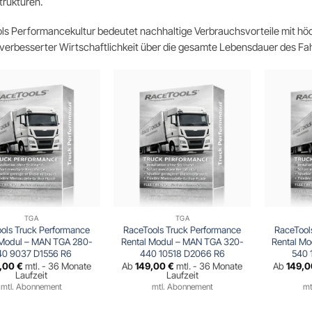
trukturen.
s Performancekultur bedeutet nachhaltige Verbrauchsvorteile mit höchs
verbesserter Wirtschaftlichkeit über die gesamte Lebensdauer des Fa
TGA
TGA
ols Truck Performance
RaceTools Truck Performance
RaceTool
 Modul – MAN TGA 280-
Rental Modul – MAN TGA 320-
Rental M
40 9037 D1556 R6
440 10518 D2066 R6
540 
9,00
€
mtl. - 36 Monate
Ab
149,00
€
mtl. - 36 Monate
Ab
149,
Laufzeit
Laufzeit
mtl. Abonnement
mtl. Abonnement
mt