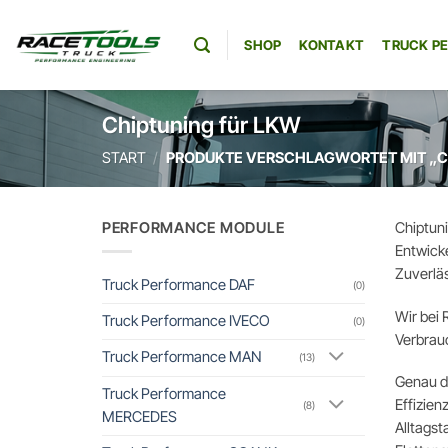
Zum
Inhalt
SHOP
KONTAKT
TRUCK P
springen
Chiptuning für LKW
START
/
PRODUKTE VERSCHLAGWORTET MIT „C
PERFORMANCE MODULE
Chiptun
Entwicke
Zuverläs
Truck Performance DAF
(0)
Wir bei 
Truck Performance IVECO
(0)
Verbrauc
Truck Performance MAN
(13)
Genau do
Truck Performance
Effizien
(8)
MERCEDES
Alltagst