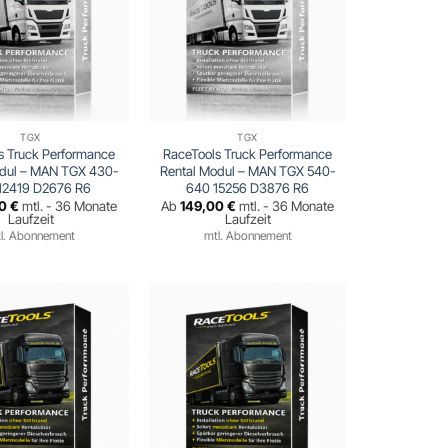
TGX
TGX
s Truck Performance
RaceTools Truck Performance
odul – MAN TGX 430-
Rental Modul – MAN TGX 540-
12419 D2676 R6
640 15256 D3876 R6
00
€
mtl. - 36 Monate
Ab
149,00
€
mtl. - 36 Monate
Laufzeit
Laufzeit
l. Abonnement
mtl. Abonnement