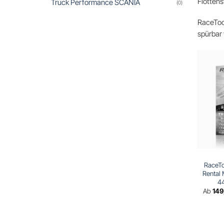
Flottens
Truck Performance SCANIA
(0)
RaceTool
spürbar 
RaceTo
Rental
4
Ab
14