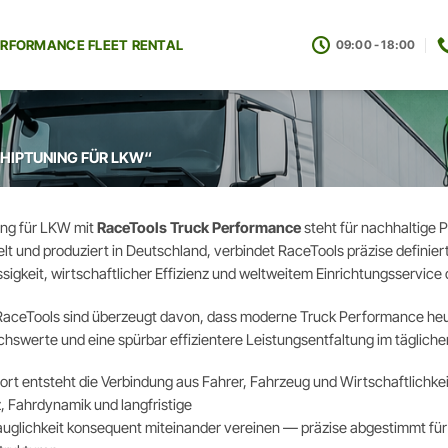
ERFORMANCE FLEET RENTAL
09:00 - 18:00
HIPTUNING FÜR LKW“
ing für LKW mit
RaceTools Truck Performance
steht für nachhaltige 
lt und produziert in Deutschland, verbindet RaceTools präzise defini
sigkeit, wirtschaftlicher Effizienz und weltweitem Einrichtungsservice 
RaceTools sind überzeugt davon, dass moderne Truck Performance heute
hswerte und eine spürbar effizientere Leistungsentfaltung im tägliche
rt entsteht die Verbindung aus Fahrer, Fahrzeug und Wirtschaftlichkei
z, Fahrdynamik und langfristige
auglichkeit konsequent miteinander vereinen — präzise abgestimmt fü