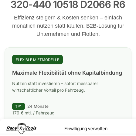
320-440 10518 D2066 R6
Effizienz steigern & Kosten senken – einfach
monatlich nutzen statt kaufen. B2B-Lösung für
Unternehmen und Flotten.
FLEXIBLE MIETMODELLE
Maximale Flexibilität ohne Kapitalbindung
Nutzen statt investieren – sofort messbarer
wirtschaftlicher Vorteil pro Fahrzeug.
24 Monate
TP1
179 € mtl. / Fahrzeug
Einwilligung verwalten
36 Monate
TP2
max. 
149 € mtl. / Fahrzeug