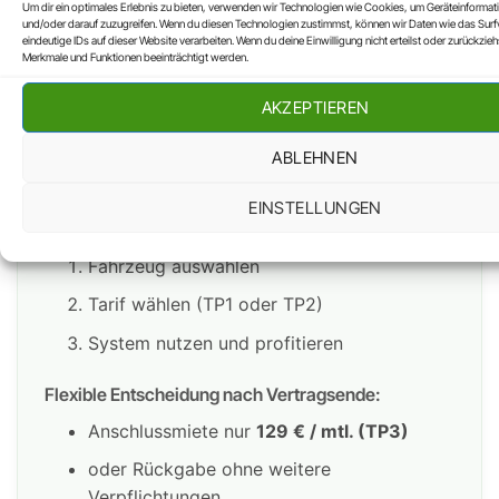
Um dir ein optimales Erlebnis zu bieten, verwenden wir Technologien wie Cookies, um Geräteinformat
und/oder darauf zuzugreifen. Wenn du diesen Technologien zustimmst, können wir Daten wie das Surf
eindeutige IDs auf dieser Website verarbeiten. Wenn du deine Einwilligung nicht erteilst oder zurückzi
Anschlussmodell
TP3
Merkmale und Funktionen beeinträchtigt werden.
attraktive Konditionen
AKZEPTIEREN
Einmaliges Einrichtungsentgelt
49,99 €.
ABLEHNEN
Tarif wählen und sofort starten.
EINSTELLUNGEN
Ablauf:
Fahrzeug auswählen
Tarif wählen (TP1 oder TP2)
System nutzen und profitieren
Flexible Entscheidung nach Vertragsende:
Anschlussmiete nur
129 € / mtl. (TP3)
oder Rückgabe ohne weitere
Verpflichtungen