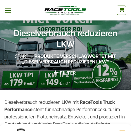
Zum
Inhalt
springen
Dieselverbrauch reduzieren
LKW
START
/
PRODUKTE VERSCHLAGWORTET MIT
„DIESELVERBRAUCH REDUZIEREN LKW“
FILTER
Dieselverbrauch reduzieren LKW mit
RaceTools Truck
Performance
steht für nachhaltige Performancekultur im
professionellen Flotteneinsatz. Entwickelt und produziert in
Deutschland, verbindet RaceTools präzise definierte