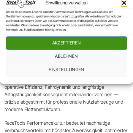
Einsparungewn mit maximaler
Einwilligung verwalten
Zuverlässigkeit, wirtschaftlicher Effizienz und weltweitem
Um dir ein optimales Erlebnis zu bieten, verwenden wir Technologien wie Cookies, um
Einrichtungsservice direkt im laufenden Betrieb.
Geräteinformationen zu speichern und/oder darauf zuzugreifen. Wenn du diesen Technologien
zustimmst, können wir Daten wie das Surfverhalten oder eindeutige IDs auf dieser Website
verarbeiten. Wenn du deine Einwilligung nicht erteilst oder zurückziehst, können bestimmte
Wir bei RaceTools sind überzeugt davon, dass moderne
Merkmale und Funktionen beeinträchtigt werden.
Truck Performance heute intelligente Motorcharakteristik,
AKZEPTIEREN
reduzierte Verbrauchswerte und eine spürbar effizientere
Leistungsentfaltung im täglichen Transporteinsatz leisten
ABLEHNEN
muss.
EINSTELLUNGEN
Genau dort entsteht die Verbindung aus Fahrer, Fahrzeug
und Wirtschaftlichkeit. RaceTools entwickelt Lösungen, die
operative Effizienz, Fahrdynamik und langfristige
Alltagstauglichkeit konsequent miteinander vereinen —
präzise abgestimmt für professionelle Nutzfahrzeuge und
moderne Flottenstrukturen.
RaceTools Performancekultur bedeutet nachhaltige
Verbrauchsvorteile mit höchster Zuverlässigkeit, optimierter