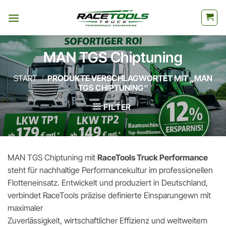
Zum
Inhalt
springen
MAN TGS Chiptuning
START
/
PRODUKTE VERSCHLAGWORTET MIT „MAN
TGS CHIPTUNING“
FILTER
MAN TGS Chiptuning mit
RaceTools Truck Performance
steht für nachhaltige Performancekultur im professionellen
Flotteneinsatz. Entwickelt und produziert in Deutschland,
verbindet RaceTools präzise definierte Einsparungewn mit
maximaler
Zuverlässigkeit, wirtschaftlicher Effizienz und weltweitem